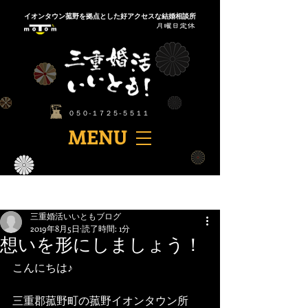
​イオンタウン菰野を拠点とした好アクセスな結婚相談所
​０５０-１７２５-５５１１
​MENU
記事
三重婚活いいともブログ
2019年8月5日
読了時間: 1分
想いを形にしましょう！
こんにちは♪
三重郡菰野町の菰野イオンタウン所