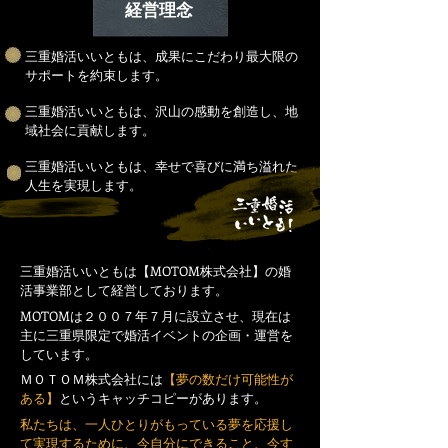
経営理念
三重婚活いいともは、成果にこだわり最大限の
サポートを約束します。
三重婚活いいともは、沢山の感動を創造し、地
域社会に貢献します。
​三重婚活いいともは、幸せで喜びに満ち溢れた
人生を実現します。
三重婚活いいともは【MOTOM株式会社】の婚
活事業部として経営しております。
MOTOMは２００７年７月に設立させ、現在は
主に三重県限定で婚活イベントの企画・運営を
しています。
ＭＯＴＯＭ株式会社には
【夢の数だけ可能性が
ある】
というキャッチコピーがあります。
私たちは、一人ひとりがもっている夢を応援し
て実現するために、今自分にできること、今す