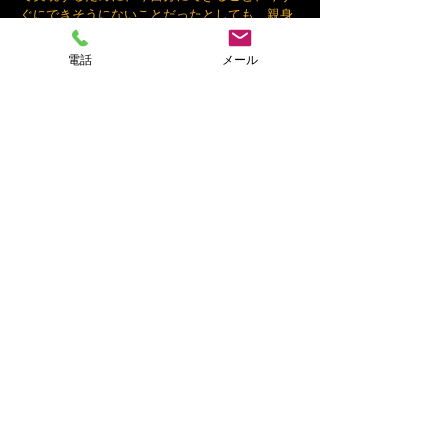
ぐにできそうにないことだったとしても、親身
になりその可能性を追い求め常にベストを尽く
します。
電話
メール
​地元での出逢いを重視した県内限定開催
​婚活イベント情報
​ＭＯＴＯＭ公式イベントホームページ