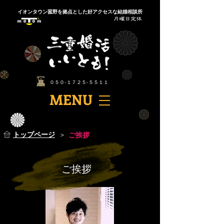
​イオンタウン菰野を拠点とした好アクセスな結婚相談所
​０５０-１７２５-５５１１
​MENU
​トップページ
＞
​ご挨拶
ご挨拶