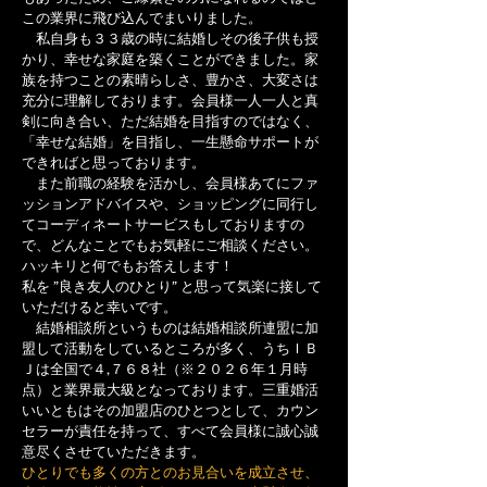
この業界に飛び込んでまいりました。
私自身も３３歳の時に結婚しその後子供も授
かり、幸せな家庭を築くことができました。家
族を持つことの素晴らしさ、豊かさ、大変さは
充分に理解しております。会員様一人一人と真
剣に向き合い、ただ結婚を目指すのではなく、
「幸せな結婚」を目指し、一生懸命サポートが
できればと思っております。
また前職の経験を活かし、会員様あてにファ
ッションアドバイスや、ショッピングに同行し
てコーディネートサービスもしておりますの
で、どんなことでもお気軽にご相談ください。
ハッキリと何でもお答えします！
私を ”良き友人のひとり” と思って気楽に接して
いただけると幸いです。
結婚相談所というものは結婚相談所連盟に加
盟して活動をしているところが多く、うちＩＢ
Ｊは全国で４,７６８社（※２０２６年１月時
点）と業界最大級となっております。三重婚活
いいともはその加盟店のひとつとして、カウン
セラーが責任を持って、すべて会員様に誠心誠
意尽くさせていただきます。
ひとりでも多くの方とのお見合いを成立させ、