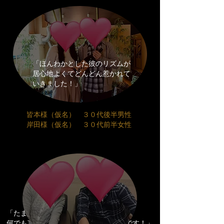
​「ほんわかとした彼のリズムが
居心地よくてどんどん惹かれて
​いきました！
」
皆本様（仮名） ３０代後半男性
岸田様（仮名） ３０代前半女性
​「たまに喧嘩もしますが、お互い
何でも言い合える関係が気楽で嬉しいです！」