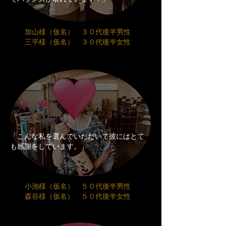
加山様（仮名） ３０代後半男性
​三平様（仮名） ３０代後半女性
​「こんな私を選んでいただいて彼にはとて
も感謝をしています。」
小池様（仮名） ５０代後半男性
森谷様（仮名） ５０代後半女性