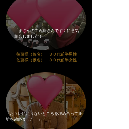
​「まさかのご近所さんですぐに意気
統合しました！」
後藤様（仮名） ３０代前半男性
​佐藤様（仮名） ３０代前半女性
​「お互いに足りないところを埋め合って距
離を縮めました！」