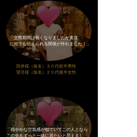
​「交際期間は長くなりましたが素直
に何でも伝えられる関係が作れました！」
田井様（
仮名）３０代前
半男性
望月様（仮名）２０代後半女性
​「穏やかな空気感が似ていてこの人となら
この先もずっと一緒に居たいと思えまし