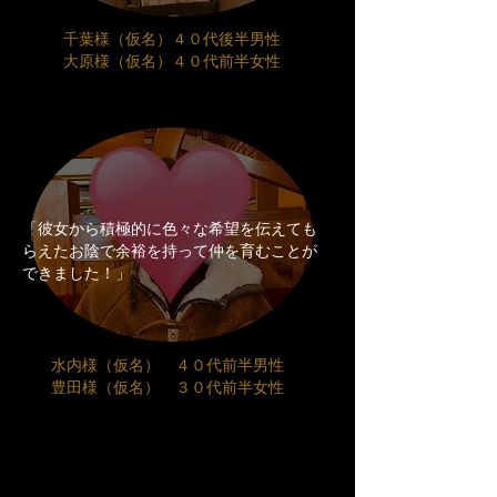
千葉様（仮名）４０代後半男性
​大原様（仮名）４０代前半女性
​「彼女から積極的に色々な希望を伝えても
らえたお陰で余裕を持って仲を育むことが
できました！」
水内様（仮名） ４０代前半男性
​豊田様（仮名） ３０代前半女性