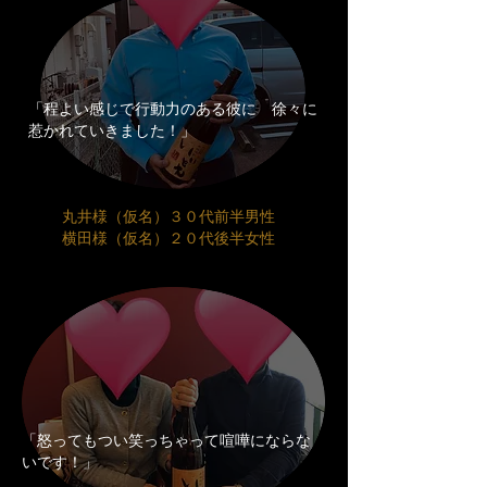
​「程よい感じで行動力のある彼に 徐々に
惹かれていきました！」
丸井様（仮名）３０代前
半男性
​横田様（仮名）２０代後半女性
​「怒ってもつい笑っちゃって喧嘩にならな
いです！」