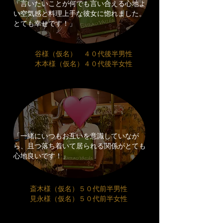
​「言いたいことが何でも言い合える心地よ
い空気感と料理上手な彼女に惚れました。
とても幸せです！」
谷様（
仮名） ４０代後
半男性
木本様（仮名）４０代後半女性
​「一緒にいつもお互いを意識していなが
ら、且つ落ち着いて居られる関係がとても
心地良いです！」
斎木様（
仮名）５０代前
半男性
見永様（仮名）５０代前半女性