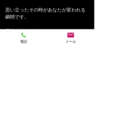
思い立ったその時があなたが変われる
瞬間です。
是非一度、お気軽にいいとも！までご
連絡ください☆
電話
メール
最新記事
すべて表示