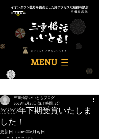
​イオンタウン菰野を拠点とした好アクセスな結婚相談所
​０５０-１７２５-５５１１
​MENU
記事
三重婚活いいともブログ
2021年1月25日
読了時間: 2分
2020年下期受賞いたしま
した！
更新日：
2021年2月19日
こんにちは♪