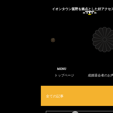
​イオンタウン菰野を拠点とした好アクセ
​MENU
トップページ
成婚退会者のお
全ての記事