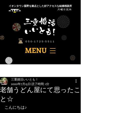
​イオンタウン菰野を拠点とした好アクセスな結婚相談所
​０５０-１７２５-５５１１
​MENU
記事
三重婚活いいとも！
2020年7月15日
読了時間: 1分
老舗うどん屋にて思ったこ
と☆
こんにちは♪