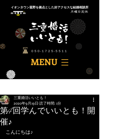
​イオンタウン菰野を拠点とした好アクセスな結婚相談所
​０５０-１７２５-５５１１
​MENU
記事
三重婚活いいとも！
2020年9月19日
読了時間: 1分
第4回学んでいいとも！開
催♪
こんにちは♪