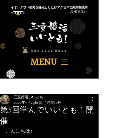
​イオンタウン菰野を拠点とした好アクセスな結婚相談所
​０５０-１７２５-５５１１
​MENU
記事
三重婚活いいとも！
2020年7月29日
読了時間: 1分
第3回学んでいいとも！開
催
こんにちは♪