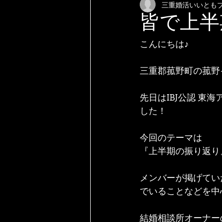
三重婚活いいとも
皆で上半
こんにちは♪
三重郡菰野町の菰野
先日はIBJ公認 東
した！
今回のテーマは
『上半期の振り返り
メンバーが掲げてい
でいることなどを中
結婚相談所オーナー