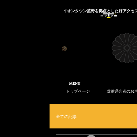
​イオンタウン菰野を拠点とした好アクセ
​MENU
トップページ
成婚退会者のお
全ての記事