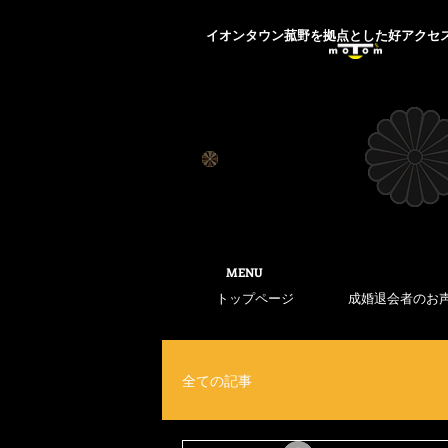
​イオンタウン菰野を拠点とした好アクセ
​MENU
トップページ
成婚退会者のお
全ての記事