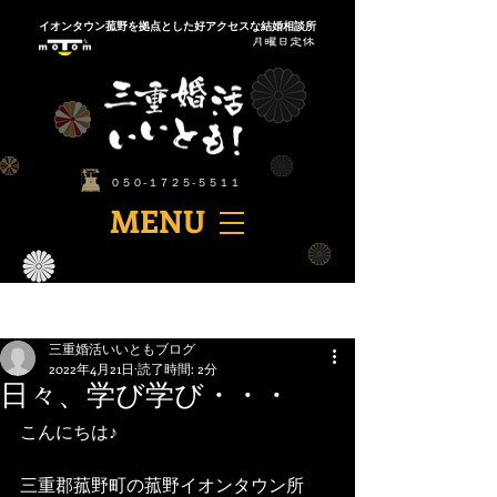
​イオンタウン菰野を拠点とした好アクセスな結婚相談所
​０５０-１７２５-５５１１
​MENU
記事
三重婚活いいともブログ
2022年4月21日
読了時間: 2分
日々、学び学び・・・
こんにちは♪
三重郡菰野町の菰野イオンタウン所