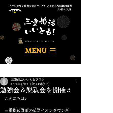
​イオンタウン菰野を拠点とした好アクセスな結婚相談所
​０５０-１７２５-５５１１
​MENU
記事
三重婚活いいともブログ
2022年9月22日
読了時間: 1分
勉強会＆懇親会を開催♬
こんにちは♪
三重郡菰野町の菰野イオンタウン所