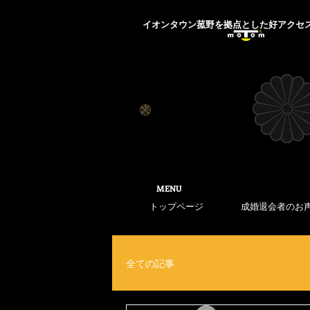
​イオンタウン菰野を拠点とした好アクセ
​MENU
トップページ
成婚退会者のお
全ての記事