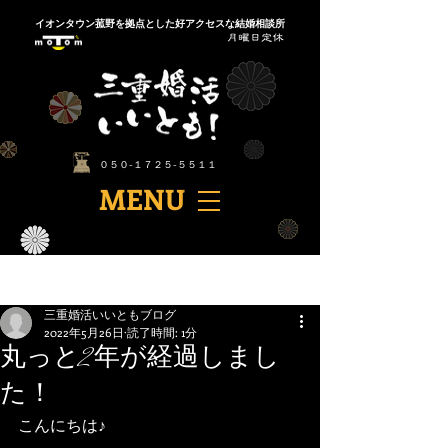
​イオンタウン菰野を拠点とした好アクセスな結婚相談所
​０５０-１７２５-５５１１
​MENU
記事
三重婚活いいともブログ
2022年5月26日
読了時間: 1分
丸っと2年が経過しまし
た！
こんにちは♪