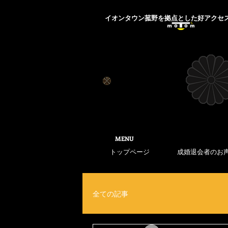
​イオンタウン菰野を拠点とした好アクセ
​MENU
トップページ
成婚退会者のお
全ての記事