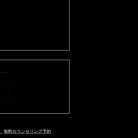
会＆新年会を開催♬
】
無料カウンセリング予約