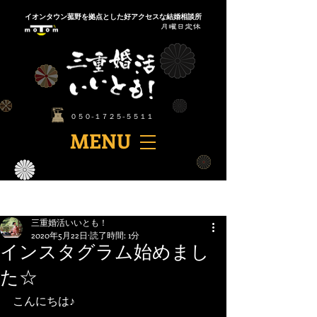
​イオンタウン菰野を拠点とした好アクセスな結婚相談所
​０５０-１７２５-５５１１
​MENU
記事
三重婚活いいとも！
2020年5月22日
読了時間: 1分
インスタグラム始めまし
た☆
こんにちは♪