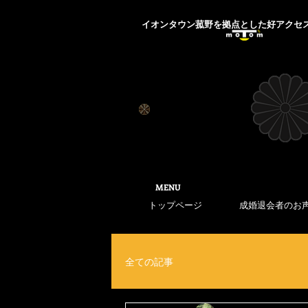
​イオンタウン菰野を拠点とした好アクセ
​MENU
トップページ
成婚退会者のお
全ての記事