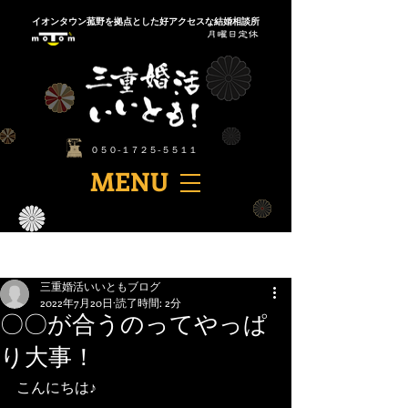
​イオンタウン菰野を拠点とした好アクセスな結婚相談所
​０５０-１７２５-５５１１
​MENU
記事
三重婚活いいともブログ
2022年7月20日
読了時間: 2分
〇〇が合うのってやっぱ
り大事！
こんにちは♪