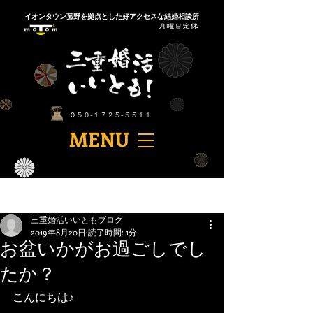
​イオンタウン菰野を拠点とした好アクセスな結婚相談所
​０５０-１７２５-５５１１
​MENU
記事
三重婚活いいともブログ
2019年8月20日
読了時間: 1分
お盆いかがお過ごしでし
たか？
こんにちは♪